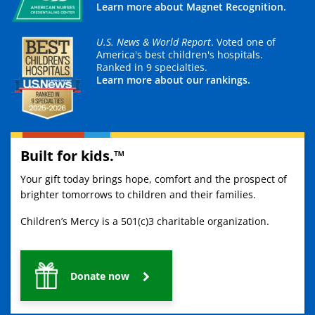
Learn more about Magnet Recognition.
U.S. News & World Report
. Voted one of
America's best children's hospitals.
Ranked in 9 specialties.
Learn more about our rankings.
Built for kids.™
Your gift today brings hope, comfort and the prospect of
brighter tomorrows to children and their families.
Children’s Mercy is a 501(c)3 charitable organization.
Donate now