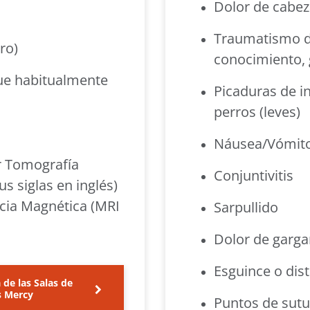
Dolor de cabe
Traumatismo de
ro)
conocimiento, 
que habitualmente
Picaduras de i
perros (leves)
Náusea/Vómit
r Tomografía
Conjuntivitis
s siglas en inglés)
cia Magnética (MRI
Sarpullido
Dolor de garga
Esguince o dis
 de las Salas de
s Mercy
Puntos de sutur