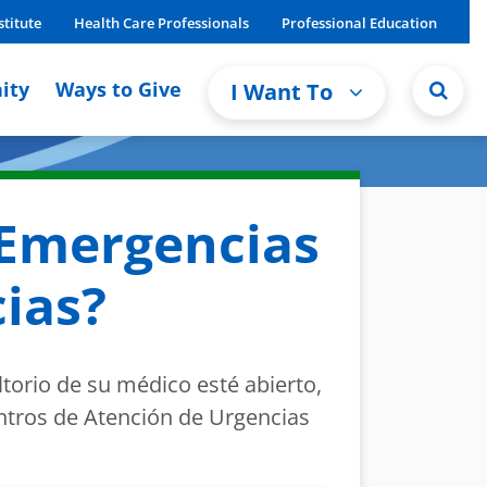
stitute
Health Care Professionals
Professional Education
ity
Ways to Give
I Want To
 Emergencias
ias?
torio de su médico esté abierto,
Centros de Atención de Urgencias