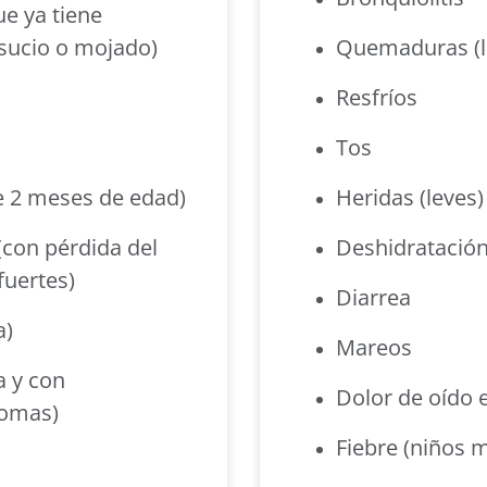
e ya tiene
 sucio o mojado)
Quemaduras (l
Resfríos
Tos
e 2 meses de edad)
Heridas (leves)
con pérdida del
Deshidratació
fuertes)
Diarrea
a)
Mareos
 y con
Dolor de oído e
tomas)
Fiebre (niños 