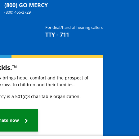
(800) GO MERCY
(800) 466-3729
For deaf/hard of hearing callers
TTY - 711
kids.™
ay brings hope, comfort and the prospect of
rows to children and their families.
cy is a 501(c)3 charitable organization.
nate now