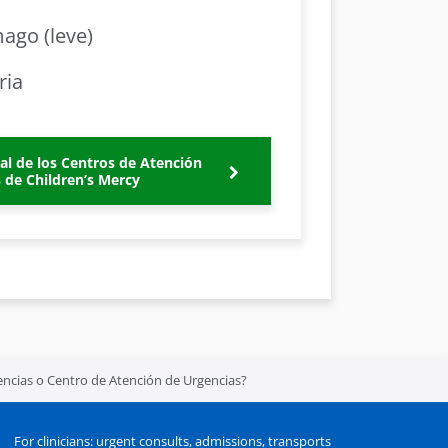
ago (leve)
ria
al de los Centros de Atención
 de Children’s Mercy
encias o Centro de Atención de Urgencias?
For clinicians: urgent consults, admissions, transports