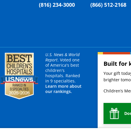
(816) 234-3000
(866) 512-2168
U.S. News & World
Report
. Voted one
Built for 
of America's best
children's
Your gift tod
hospitals. Ranked
brighter tomor
in 9 specialties.
Learn more about
Children’s Mer
our rankings.
Do