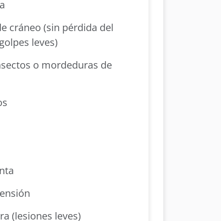
za
 cráneo (sin pérdida del
golpes leves)
nsectos o mordeduras de
os
nta
tensión
a (lesiones leves)