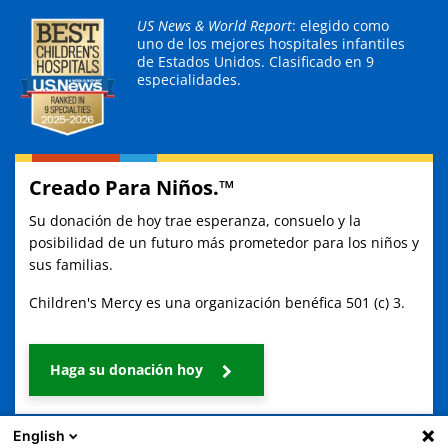
US News & World Report
: elegido como
uno de los mejores hospitales infantiles
de Estados Unidos.
Clasificado en 9
especialidades.
Creado Para Niños.™
Su donación de hoy trae esperanza, consuelo y la
posibilidad de un futuro más prometedor para los niños y
sus familias.
Children's Mercy es una organización benéfica 501 (c) 3.
Haga su donación hoy
English