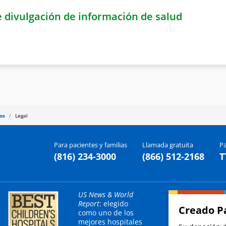
 divulgación de información de salud
os
Legal
Para pacientes y familias
Llamada gratuita
Pa
(816) 234-3000
(866) 512-2168
T
US News & World
Report
: elegido
Creado P
como uno de los
mejores hospitales