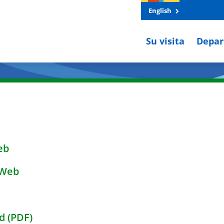
English
Su visita
Depar
eb
o Web
d (PDF)